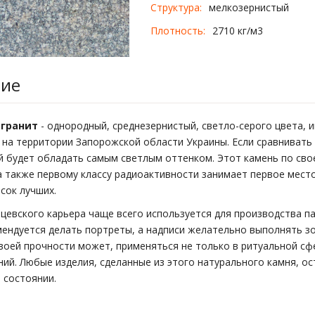
Структура:
мелкозернистый
Плотность:
2710 кг/м3
ние
 гранит
- однородный, среднезернистый, светло-серого цвета, 
на территории Запорожской области Украины. Если сравнивать в
й будет обладать самым светлым оттенком. Этот камень по сво
а также первому классу радиоактивности занимает первое место 
сок лучших.
нцевского карьера чаще всего используется для производства па
мендуется делать портреты, а надписи желательно выполнять з
воей прочности может, применяться не только в ритуальной сфе
ний. Любые изделия, сделанные из этого натурального камня, ос
 состоянии.