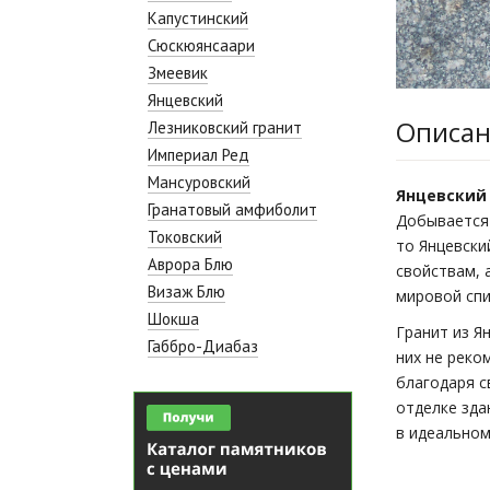
Капустинский
Сюскюянсаари
Змеевик
Янцевский
Описа
Лезниковский гранит
Империал Ред
Мансуровский
Янцевский
Гранатовый амфиболит
Добывается 
Токовский
то Янцевски
Аврора Блю
свойствам, 
Визаж Блю
мировой спи
Шокша
Гранит из Я
Габбро-Диабаз
них не реко
благодаря с
отделке зда
в идеальном