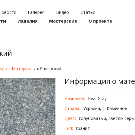
Новости
Галерея
Видео
Статьи
уги
Изделия
Мастерские
О проекте
кий
нфо
»
Материалы
»
Янцевский
Информация о мат
Название:
Real Gray
Страна:
Украина, с. Каменное
Цвет:
голубоватый, светло-серы
Тип:
гранит